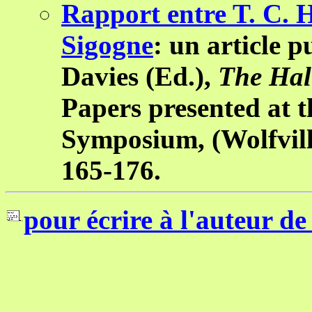
Rapport entre T. C. 
Sigogne
: un article p
Davies (Ed.),
The Hal
Papers
presented
at 
Symposium, (
Wolfvil
165-176.
pour
écrire à l'auteur de
La dernière modification à